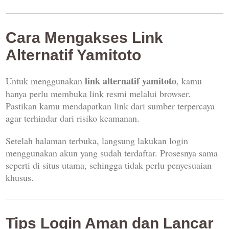
Cara Mengakses Link
Alternatif Yamitoto
link alternatif yamitoto
Untuk menggunakan
, kamu
hanya perlu membuka link resmi melalui browser.
Pastikan kamu mendapatkan link dari sumber terpercaya
agar terhindar dari risiko keamanan.
Setelah halaman terbuka, langsung lakukan login
menggunakan akun yang sudah terdaftar. Prosesnya sama
seperti di situs utama, sehingga tidak perlu penyesuaian
khusus.
Tips Login Aman dan Lancar