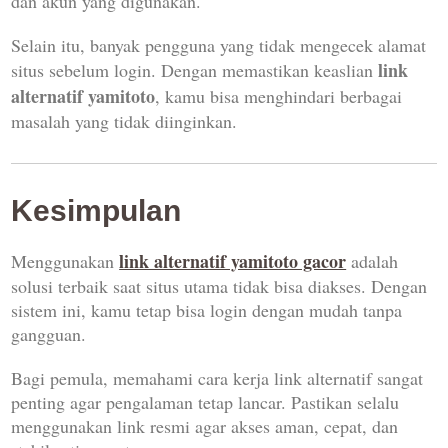
dan akun yang digunakan.
Selain itu, banyak pengguna yang tidak mengecek alamat
link
situs sebelum login. Dengan memastikan keaslian
alternatif yamitoto
, kamu bisa menghindari berbagai
masalah yang tidak diinginkan.
Kesimpulan
link alternatif yamitoto gacor
Menggunakan
adalah
solusi terbaik saat situs utama tidak bisa diakses. Dengan
sistem ini, kamu tetap bisa login dengan mudah tanpa
gangguan.
Bagi pemula, memahami cara kerja link alternatif sangat
penting agar pengalaman tetap lancar. Pastikan selalu
menggunakan link resmi agar akses aman, cepat, dan