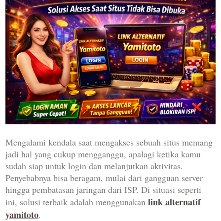
Mengalami kendala saat mengakses sebuah situs memang
jadi hal yang cukup mengganggu, apalagi ketika kamu
sudah siap untuk login dan melanjutkan aktivitas.
Penyebabnya bisa beragam, mulai dari gangguan server
hingga pembatasan jaringan dari ISP. Di situasi seperti
link alternatif
ini, solusi terbaik adalah menggunakan
yamitoto
.