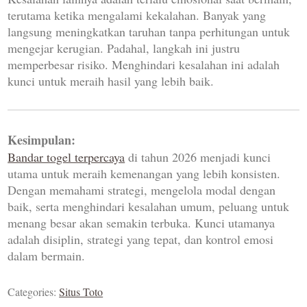
terutama ketika mengalami kekalahan. Banyak yang
langsung meningkatkan taruhan tanpa perhitungan untuk
mengejar kerugian. Padahal, langkah ini justru
memperbesar risiko. Menghindari kesalahan ini adalah
kunci untuk meraih hasil yang lebih baik.
Kesimpulan:
Bandar togel terpercaya
di tahun 2026 menjadi kunci
utama untuk meraih kemenangan yang lebih konsisten.
Dengan memahami strategi, mengelola modal dengan
baik, serta menghindari kesalahan umum, peluang untuk
menang besar akan semakin terbuka. Kunci utamanya
adalah disiplin, strategi yang tepat, dan kontrol emosi
dalam bermain.
Categories:
Situs Toto