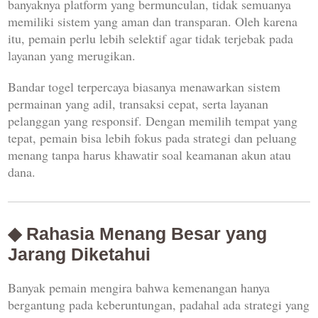
banyaknya platform yang bermunculan, tidak semuanya
memiliki sistem yang aman dan transparan. Oleh karena
itu, pemain perlu lebih selektif agar tidak terjebak pada
layanan yang merugikan.
Bandar togel terpercaya biasanya menawarkan sistem
permainan yang adil, transaksi cepat, serta layanan
pelanggan yang responsif. Dengan memilih tempat yang
tepat, pemain bisa lebih fokus pada strategi dan peluang
menang tanpa harus khawatir soal keamanan akun atau
dana.
◆ Rahasia Menang Besar yang
Jarang Diketahui
Banyak pemain mengira bahwa kemenangan hanya
bergantung pada keberuntungan, padahal ada strategi yang