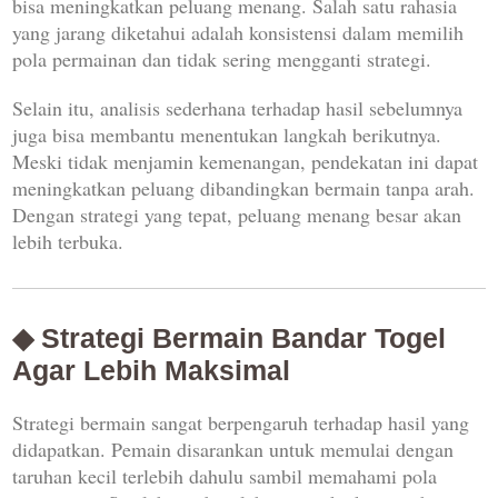
bisa meningkatkan peluang menang. Salah satu rahasia
yang jarang diketahui adalah konsistensi dalam memilih
pola permainan dan tidak sering mengganti strategi.
Selain itu, analisis sederhana terhadap hasil sebelumnya
juga bisa membantu menentukan langkah berikutnya.
Meski tidak menjamin kemenangan, pendekatan ini dapat
meningkatkan peluang dibandingkan bermain tanpa arah.
Dengan strategi yang tepat, peluang menang besar akan
lebih terbuka.
◆ Strategi Bermain Bandar Togel
Agar Lebih Maksimal
Strategi bermain sangat berpengaruh terhadap hasil yang
didapatkan. Pemain disarankan untuk memulai dengan
taruhan kecil terlebih dahulu sambil memahami pola