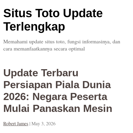
Situs Toto Update
Terlengkap
Memahami update situs toto, fungsi informasinya, dan
cara memanfaatkannya secara optimal
Update Terbaru
Persiapan Piala Dunia
2026: Negara Peserta
Mulai Panaskan Mesin
Robert James
|
May 3, 2026