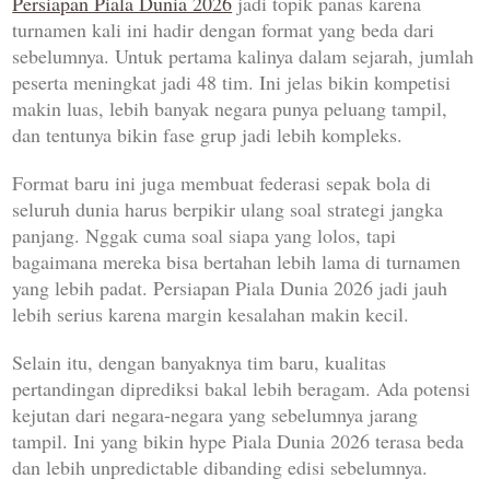
Persiapan Piala Dunia 2026
jadi topik panas karena
turnamen kali ini hadir dengan format yang beda dari
sebelumnya. Untuk pertama kalinya dalam sejarah, jumlah
peserta meningkat jadi 48 tim. Ini jelas bikin kompetisi
makin luas, lebih banyak negara punya peluang tampil,
dan tentunya bikin fase grup jadi lebih kompleks.
Format baru ini juga membuat federasi sepak bola di
seluruh dunia harus berpikir ulang soal strategi jangka
panjang. Nggak cuma soal siapa yang lolos, tapi
bagaimana mereka bisa bertahan lebih lama di turnamen
yang lebih padat. Persiapan Piala Dunia 2026 jadi jauh
lebih serius karena margin kesalahan makin kecil.
Selain itu, dengan banyaknya tim baru, kualitas
pertandingan diprediksi bakal lebih beragam. Ada potensi
kejutan dari negara-negara yang sebelumnya jarang
tampil. Ini yang bikin hype Piala Dunia 2026 terasa beda
dan lebih unpredictable dibanding edisi sebelumnya.