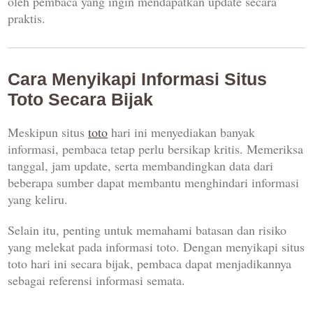
oleh pembaca yang ingin mendapatkan update secara
praktis.
Cara Menyikapi Informasi Situs
Toto Secara Bijak
Meskipun situs
toto
hari ini menyediakan banyak
informasi, pembaca tetap perlu bersikap kritis. Memeriksa
tanggal, jam update, serta membandingkan data dari
beberapa sumber dapat membantu menghindari informasi
yang keliru.
Selain itu, penting untuk memahami batasan dan risiko
yang melekat pada informasi toto. Dengan menyikapi situs
toto hari ini secara bijak, pembaca dapat menjadikannya
sebagai referensi informasi semata.