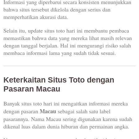
Informasi yang diperbarui secara konsisten menunjukkan
bahwa situs tersebut dikelola dengan serius dan
memperhatikan akurasi data.
Selain itu, update situs toto hari ini membantu pembaca
memastikan bahwa data yang mereka lihat masih relevan
dengan tanggal berjalan. Hal ini mengurangi risiko salah
membaca informasi lama yang sudah tidak sesuai.
Keterkaitan Situs Toto dengan
Pasaran Macau
Banyak situs toto hari ini mengaitkan informasi mereka
Macau
dengan pasaran
sebagai salah satu label
pasarannya. Nama Macau sering digunakan karena sudah
dikenal luas dalam dunia hiburan dan permainan angka.