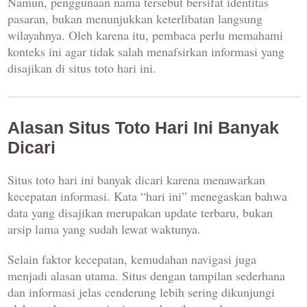
Namun, penggunaan nama tersebut bersifat identitas
pasaran, bukan menunjukkan keterlibatan langsung
wilayahnya. Oleh karena itu, pembaca perlu memahami
konteks ini agar tidak salah menafsirkan informasi yang
disajikan di situs toto hari ini.
Alasan Situs Toto Hari Ini Banyak
Dicari
Situs toto hari ini banyak dicari karena menawarkan
kecepatan informasi. Kata “hari ini” menegaskan bahwa
data yang disajikan merupakan update terbaru, bukan
arsip lama yang sudah lewat waktunya.
Selain faktor kecepatan, kemudahan navigasi juga
menjadi alasan utama. Situs dengan tampilan sederhana
dan informasi jelas cenderung lebih sering dikunjungi