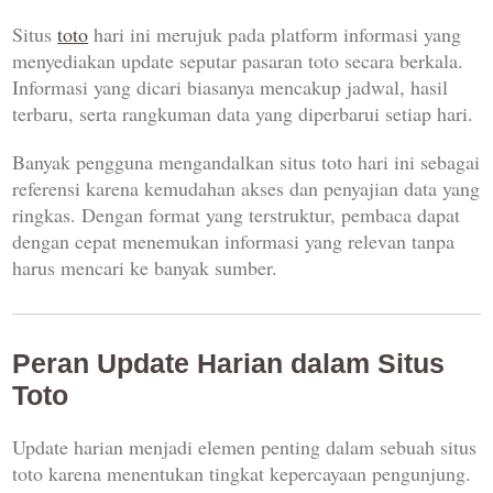
Situs
toto
hari ini merujuk pada platform informasi yang
menyediakan update seputar pasaran toto secara berkala.
Informasi yang dicari biasanya mencakup jadwal, hasil
terbaru, serta rangkuman data yang diperbarui setiap hari.
Banyak pengguna mengandalkan situs toto hari ini sebagai
referensi karena kemudahan akses dan penyajian data yang
ringkas. Dengan format yang terstruktur, pembaca dapat
dengan cepat menemukan informasi yang relevan tanpa
harus mencari ke banyak sumber.
Peran Update Harian dalam Situs
Toto
Update harian menjadi elemen penting dalam sebuah situs
toto karena menentukan tingkat kepercayaan pengunjung.