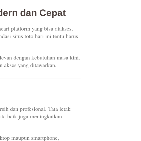
dern dan Cepat
ari platform yang bisa diakses,
si situs toto hari ini tentu harus
elevan dengan kebutuhan masa kini.
n akses yang ditawarkan.
ih dan profesional. Tata letak
ata baik juga meningkatkan
desktop maupun smartphone,