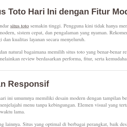
 Toto Hari Ini dengan Fitur Mo
andar
situs toto
semakin tinggi. Pengguna kini tidak hanya menc
modern, sistem cepat, dan pengalaman yang nyaman. Rekomenda
dan kualitas layanan secara menyeluruh.
 dan natural bagaimana memilih situs toto yang benar-benar r
elainkan review berdasarkan performa, fitur, serta kemudaha
n Responsif
hari ini umumnya memiliki desain modern dengan tampilan bers
njelajahi menu tanpa kebingungan. Elemen visual yang tert
 waktu lama.
ng lainnya. Situs yang optimal di berbagai perangkat, baik 