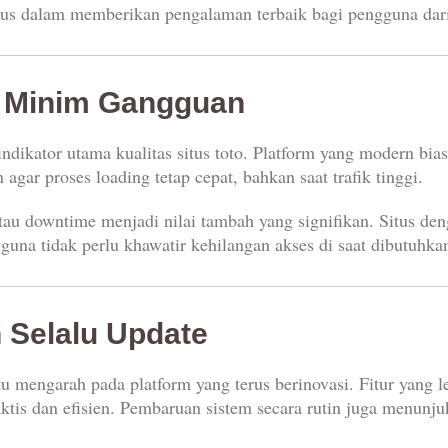
us dalam memberikan pengalaman terbaik bagi pengguna dari
n Minim Gangguan
indikator utama kualitas situs toto. Platform yang modern b
 agar proses loading tetap cepat, bahkan saat trafik tinggi.
tau downtime menjadi nilai tambah yang signifikan. Situs d
una tidak perlu khawatir kehilangan akses di saat dibutuhka
 Selalu Update
entu mengarah pada platform yang terus berinovasi. Fitur yan
tis dan efisien. Pembaruan sistem secara rutin juga menunj